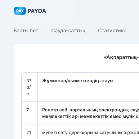
Басты бет
Сауда-саттық
Статистика
«Ақпараттық-
№
Жұмыстар/қызметтердің атауы
р/
с
7
Реестр веб-порталының электрондық сау
мемлекеттік әрі мемлекеттік емес мүлік 
7.1
мүлікті сату дерекқорына сатушыны біржол