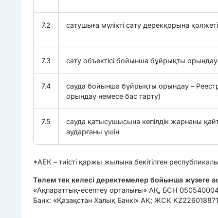
7.2
сатушыға мүлікті сату дерекқорына қолжеті
7.3
сату объектісі бойынша бұйрықты орындау 
7.4
сауда бойынша бұйрықты орындау – Реестр
орындау немесе бас тарту)
7.5
сауда қатысушысына кепілдік жарнаны қа
аударғаны үшін
*АЕК – тиісті қаржы жылына бекітілген республикал
Төлем тек келесі деректемелер бойынша жүзеге 
«Ақпараттық-есептеу орталығы» АҚ, БСН 0505400
Банк: «Қазақстан Халық Банкі» АҚ; ЖСК KZ226018871