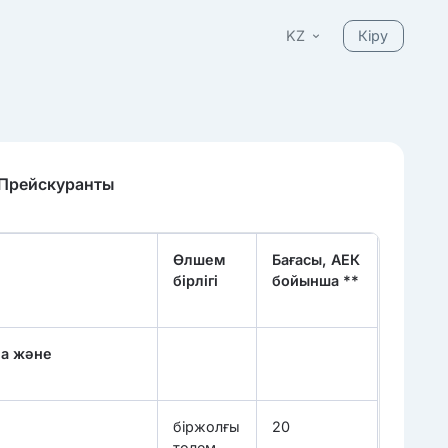
KZ
Кіру
 Прейскуранты
Өлшем
Бағасы, АЕК
бірлігі
бойынша **
на және
біржолғы
20
төлем