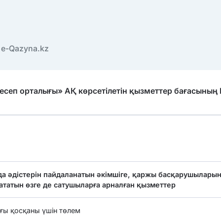
e-Qazyna.kz
есеп орталығы» АҚ көрсетілетін қызметтер бағасының
да әдістерін пайдаланатын әкімшіге, қаржы басқарушылары
сататын өзге де сатушыларға арналған қызметтер
ғы қосқаны үшін төлем