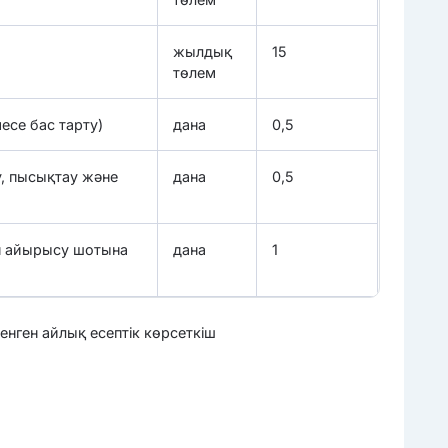
жылдық
15
төлем
есе бас тарту)
дана
0,5
, пысықтау және
дана
0,5
еп айырысу шотына
дана
1
нген айлық есептік көрсеткіш