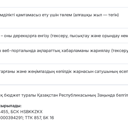
мділікті қамтамасыз ету үшін төлем (алғашқы жыл — тегін)
– оны дерекқорға енгізу (тексеру, пысықтау және орындау нем
 веб-порталында ақпараттық хабарламаны жариялау (тексеру
йтарғаны және жеңімпаздың кепілдік жарнасын сатушының ес
ық бюджет туралы Қазақстан Республикасының Заңында белгіле
асырылады:
04455, БСК HSBKKZKX
000394291; ТТК 857, БК 16