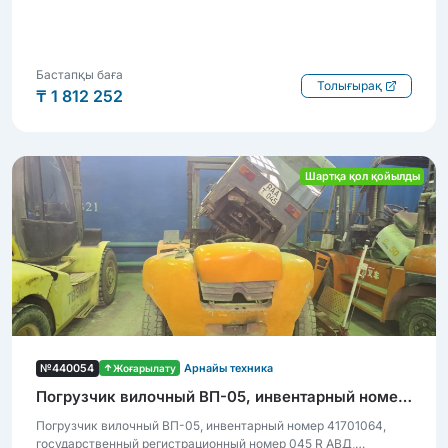
Бастапқы баға
Толығырақ
₸ 1 812 252
Шартқа қол қойылды
№440054
Жоғарылату
Арнайы техника
Погрузчик вилочный ВП-05, инвентарный номер 41701064
Погрузчик вилочный ВП-05, инвентарный номер 41701064,
государственный регистрационный номер 045 R АВД,