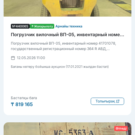
№440065
Жоғарылату
Арнайы техника
Погрузчик вилочный ВП-05, инвентарный номер 41701078
Погрузчик вилочный ВП-05, инвентарный номер 41701078,
государственный регистрационный номер 364 R АВД,
состояние неудовлетворительное, требует ремонта
12.05.2026 11:00
Бағаны көтеру бойынша аукцион (17.01.2021 жылдан бастап)
Бастапқы баға
Толығырақ
₸ 819 165
Өтпеді