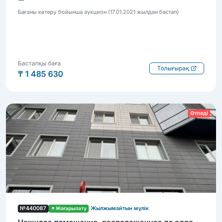
ремонта
Бағаны көтеру бойынша аукцион (17.01.2021 жылдан бастап)
Бастапқы баға
Толығырақ
₸ 1 485 630
Өтпеді
№440087
Жоғарылату
Жылжымайтын мүлік