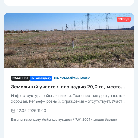
Өтпеді
№440081
Төмендету
Жылжымайтын мүлік
Земельный участок, площадью 20,0 га, местонахождение – Акмолинская область, Целиноградский район, в административных границах Караоткельского сельского округа, 018 квартал, уч.366. Кадастровый номер земельного участка: 01:011:018:366. Целевое назначение: строительство и эксплуатация объектов.
Инфраструктура района- низкая. Транспортная доступность -
хорошая. Рельеф – ровный. Ограждения – отсутствует. Участок
- делимый, на первой линии, неподалеку от объездной дороги.
12.05.2026 11:00
Вблизи границ г.Астаны, по участку проходит 2 (два) двух
цепных ВЛ-110кВ.
Бағаны төмендету бойынша аукцион (17.01.2021 жылдан бастап)