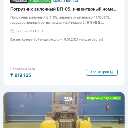
№440064
Жоғарылату
Арнайы техника
Погрузчик вилочный ВП-05, инвентарный номер 41700173
Погрузчик вилочный ВП-05, инвентарный номер 41700173,
государственный регистрационный номер 246 R АВД,
состояние неудовлетворительное, требует ремонта
12.05.2026 11:00
Бағаны көтеру бойынша аукцион (17.01.2021 жылдан бастап)
Бастапқы баға
Толығырақ
₸ 819 165
Шартқа қол қойылды