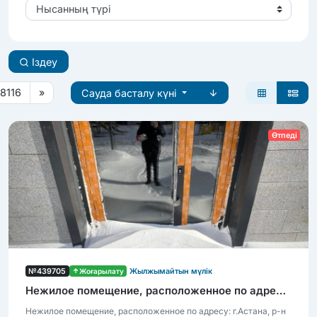
Нысанның түрі
Іздеу
8116
»
Сауда басталу күні
Өтпеді
№439705
Жоғарылату
Жылжымайтын мүлік
Нежилое помещение, расположенное по адресу: г.Астана, р-н Нура, ул.Култегин, д.4, н.п.16
Нежилое помещение, расположенное по адресу: г.Астана, р-н