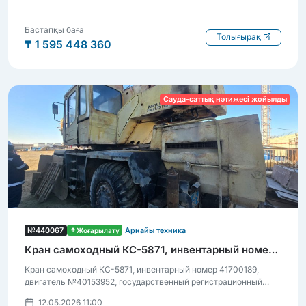
Бастапқы баға
Толығырақ
₸ 1 595 448 360
Сауда-саттық нәтижесі жойылды
№440067
Жоғарылату
Арнайы техника
Кран самоходный КС-5871, инвентарный номер 41700189
Кран самоходный КС-5871, инвентарный номер 41700189,
двигатель №40153952, государственный регистрационный
номер АВД 183 R, в неудовлетворительном состоянии, требует
12.05.2026 11:00