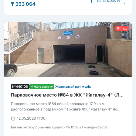
Толығырақ
₸ 353 064
Өтпеді
№440106
Жоғарылату
Жылжымайтын мүлік
Парковочное место №84 в ЖК "Жагалау-4" (Лот 84)
Парковочное место №84 общей площадью 17,9 кв.м,
расположенное в подземном паркинге ЖК "Жагалау-4" по
адресу: г. Астана, р-н Нұра, ул. Е 15, д. 9
12.05.2026 11:00
Бағаны көтеру бойынша аукцион (17.01.2021 жылдан бастап)