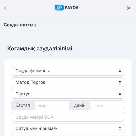
Сауда-саттық
Қоғамдық сауда тізілімі
Сауда формасы
Метод Торгов
Статус
бастап
дейін
Сатушының аймағы