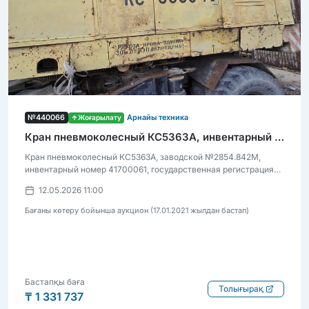
№440066
Жоғарылату
Арнайы техника
Кран пневмоколесный КС5363А, инвентарный номер 41700061
Кран пневмоколесный КС5363А, заводской №2854.842М,
инвентарный номер 41700061, государственная регистрация
отсутствует, оригинальный заводской технический паспорт
12.05.2026 11:00
отсутствует, состояние неудовлетворительное, основное
средство не пригодно для применения по прямому назначению
Бағаны көтеру бойынша аукцион (17.01.2021 жылдан бастап)
Бастапқы баға
Толығырақ
₸ 1 331 737