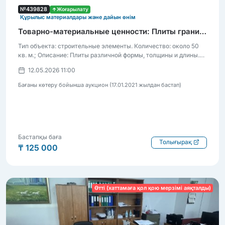
№439828
Жоғарылату
Құрылыс материалдары және дайын өнім
Товарно-материальные ценности: Плиты гранитные (около 50 кв. м.).
Тип объекта: строительные элементы. Количество: около 50
кв. м.; Описание: Плиты различной формы, толщины и длины.
Назначение объекта: для мощения территорий, облицовки
12.05.2026 11:00
поверхностей, устройства дорожек, площадок и выполнения
иных строительных и благоустроительных работ.
Бағаны көтеру бойынша аукцион (17.01.2021 жылдан бастап)
Бастапқы баға
Толығырақ
₸ 125 000
Өтті (хаттамаға қол қою мерзімі аяқталды)