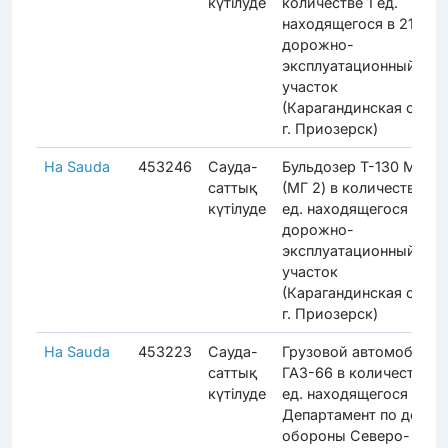
күтілуде
количестве 1 ед.
находящегося в 21
дорожно-
эксплуатационный
участок
(Карагандинская обл.,
г. Приозерск)
На Sauda
453246
Сауда-
Бульдозер Т-130 МГ 1
саттық
(МГ 2) в количестве 1
күтілуде
ед. находящегося в 21
дорожно-
эксплуатационный
участок
(Карагандинская обл.,
г. Приозерск)
На Sauda
453223
Сауда-
Грузовой автомобиль
саттық
ГАЗ-66 в количестве 1
күтілуде
ед. находящегося в
Департамент по делам
обороны Северо-