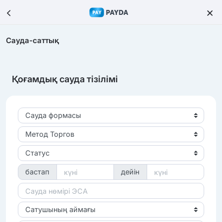
Сауда-саттық
Қоғамдық сауда тізілімі
Сауда формасы
Метод Торгов
Статус
бастап
дейін
Сатушының аймағы