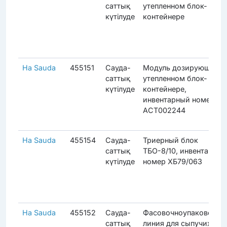
саттық
утепленном блок-
күтілуде
контейнере
На Sauda
455151
Сауда-
Модуль дозирующий в
саттық
утепленном блок-
күтілуде
контейнере,
инвентарный номер
АСТ002244
На Sauda
455154
Сауда-
Триерный блок
саттық
ТБО-8/10, инвентарный
күтілуде
номер ХБ79/063
На Sauda
455152
Сауда-
Фасовочноупаковочна
саттық
линия для сыпучих