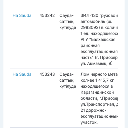
На Sauda
453242
Сауда-
ЗИЛ-130 грузовой
саттық
автомобиль (ш.
күтілуде
2983092) в количестве
1 ед. находящегося в
РГУ "Балхашская
районная
эксплуатационная
часть" (г. Приозерск,
ул. Акмамык, 9)
На Sauda
453243
Сауда-
Лом черного металла в
саттық
кол-ве 1 415,7 кг.
күтілуде
находящегося в
Карагандинской
области, г.Приозерск,
ул.Транспортная, д.4,
21 дорожно-
эксплуатационный
участок.