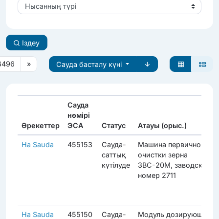
Нысанның түрі
Іздеу
6496
»
Сауда басталу күні
Сауда
нөмірі
Әрекеттер
ЭСА
Статус
Атауы (орыс.)
На Sauda
455153
Сауда-
Машина первичной
саттық
очистки зерна
күтілуде
ЗВС-20М, заводской
номер 2711
На Sauda
455150
Сауда-
Модуль дозирующий в