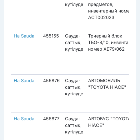
күтілуде
предметов,
инвентарный номер
АСТ002023
На Sauda
455155
Сауда-
Триерный блок
саттық
ТБО-8/10, инвентарный
күтілуде
номер ХБ79/062
На Sauda
456876
Сауда-
АВТОМОБИЛЬ
саттық
"TOYOTA HIACE"
күтілуде
На Sauda
456877
Сауда-
АВТОБУС "TOYOTA
саттық
HIACE"
күтілуде