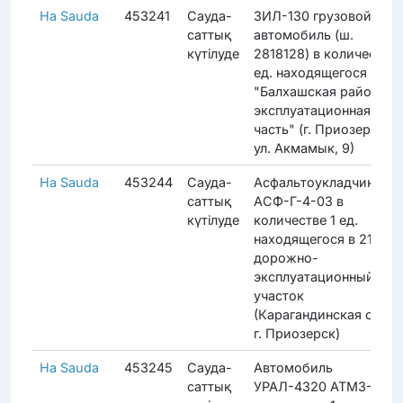
На Sauda
453241
Сауда-
ЗИЛ-130 грузовой
саттық
автомобиль (ш.
күтілуде
2818128) в количестве 
ед. находящегося в РГ
"Балхашская районная
эксплуатационная
часть" (г. Приозерск,
ул. Акмамык, 9)
На Sauda
453244
Сауда-
Асфальтоукладчик
саттық
АСФ-Г-4-03 в
күтілуде
количестве 1 ед.
находящегося в 21
дорожно-
эксплуатационный
участок
(Карагандинская обл.,
г. Приозерск)
На Sauda
453245
Сауда-
Автомобиль
саттық
УРАЛ-4320 АТМЗ-5 в